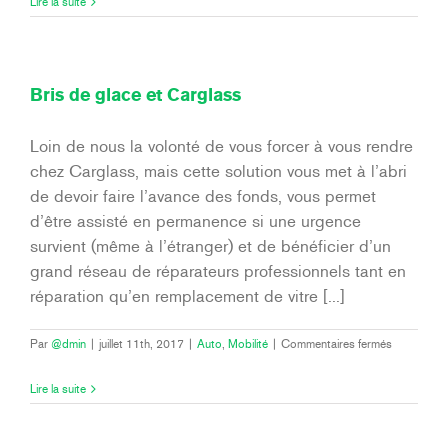
Lire la suite
qu’un
sinistre
total
?
Bris de glace et Carglass
Loin de nous la volonté de vous forcer à vous rendre
chez Carglass, mais cette solution vous met à l’abri
de devoir faire l’avance des fonds, vous permet
d’être assisté en permanence si une urgence
survient (même à l’étranger) et de bénéficier d’un
grand réseau de réparateurs professionnels tant en
réparation qu’en remplacement de vitre [...]
sur
Par
@dmin
|
juillet 11th, 2017
|
Auto
,
Mobilité
|
Commentaires fermés
Bris
de
Lire la suite
glace
et
Carglass