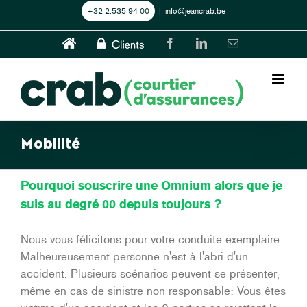
Skip
+32 2.535 94 00
|
info@jeancrab.be
to
content
Home
CLIENTS
Facebook
LinkedIn
Email
Mobilité
Pourquoi souscrire une Omnium alors que je
suis au degré 00 depuis toujours ?
Nous vous félicitons pour votre conduite exemplaire.
Malheureusement personne n'est à l'abri d'un
accident. Plusieurs scénarios peuvent se présenter,
même en cas de sinistre non responsable: Vous êtes