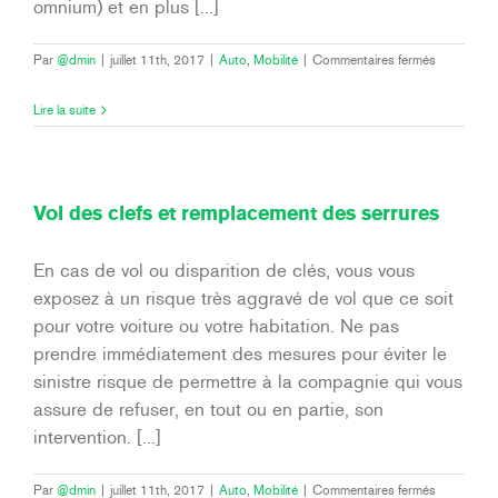
omnium) et en plus [...]
sur
Par
@dmin
|
juillet 11th, 2017
|
Auto
,
Mobilité
|
Commentaires fermés
Qu’en
est-
Lire la suite
il
des
dommages
causés
par
Vol des clefs et remplacement des serrures
vandalisme
?
En cas de vol ou disparition de clés, vous vous
exposez à un risque très aggravé de vol que ce soit
pour votre voiture ou votre habitation. Ne pas
prendre immédiatement des mesures pour éviter le
sinistre risque de permettre à la compagnie qui vous
assure de refuser, en tout ou en partie, son
intervention. [...]
sur
Par
@dmin
|
juillet 11th, 2017
|
Auto
,
Mobilité
|
Commentaires fermés