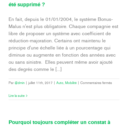
été supprimé ?
sinistre
?
En fait, depuis le 01/01/2004, le système Bonus-
Malus n'est plus obligatoire. Chaque compagnie est
libre de proposer un système avec coefficient de
réduction-majoration. Certains ont maintenu le
principe d'une échelle liée à un pourcentage qui
diminue ou augmente en fonction des années avec
ou sans sinistre. Elles peuvent même avoir ajouté
des degrés comme le [...]
sur
Par
@dmin
|
juillet 11th, 2017
|
Auto
,
Mobilité
|
Commentaires fermés
Je
croyais
Lire la suite
que
le
système
Bonus-
Malus
Pourquoi toujours compléter un constat à
avait