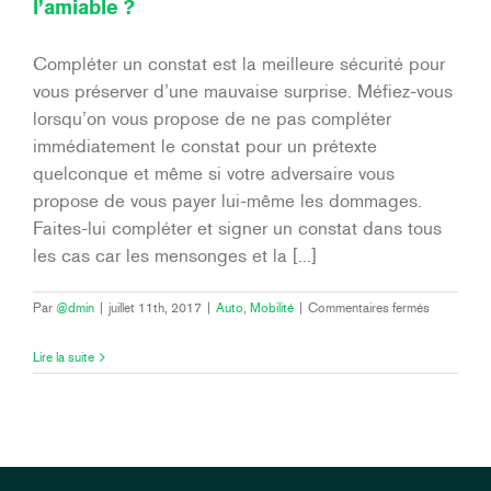
l’amiable ?
été
supprimé
?
Compléter un constat est la meilleure sécurité pour
vous préserver d’une mauvaise surprise. Méfiez-vous
lorsqu’on vous propose de ne pas compléter
immédiatement le constat pour un prétexte
quelconque et même si votre adversaire vous
propose de vous payer lui-même les dommages.
Faites-lui compléter et signer un constat dans tous
les cas car les mensonges et la [...]
sur
Par
@dmin
|
juillet 11th, 2017
|
Auto
,
Mobilité
|
Commentaires fermés
Pourquoi
toujours
Lire la suite
compléter
un
constat
à
l’amiable
?