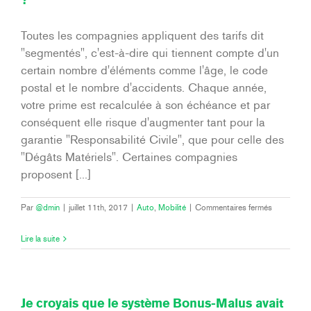
?
Toutes les compagnies appliquent des tarifs dit
"segmentés", c'est-à-dire qui tiennent compte d'un
certain nombre d'éléments comme l'âge, le code
postal et le nombre d'accidents. Chaque année,
votre prime est recalculée à son échéance et par
conséquent elle risque d'augmenter tant pour la
garantie "Responsabilité Civile", que pour celle des
"Dégâts Matériels". Certaines compagnies
proposent [...]
sur
Par
@dmin
|
juillet 11th, 2017
|
Auto
,
Mobilité
|
Commentaires fermés
Ma
prime
Lire la suite
augmente-
t-
elle
en
cas
Je croyais que le système Bonus-Malus avait
de