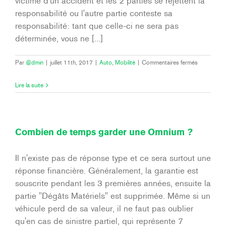
victime d'un accident et les 2 parties se rejettent la
responsabilité ou l'autre partie conteste sa
responsabilité: tant que celle-ci ne sera pas
déterminée, vous ne [...]
sur
Par
@dmin
|
juillet 11th, 2017
|
Auto
,
Mobilité
|
Commentaires fermés
Pourquoi
souscrire
Lire la suite
une
Omnium
alors
que
je
Combien de temps garder une Omnium ?
suis
au
degré
Il n'existe pas de réponse type et ce sera surtout une
00
réponse financière. Généralement, la garantie est
depuis
toujours
souscrite pendant les 3 premières années, ensuite la
?
partie "Dégâts Matériels" est supprimée. Même si un
véhicule perd de sa valeur, il ne faut pas oublier
qu'en cas de sinistre partiel, qui représente 7