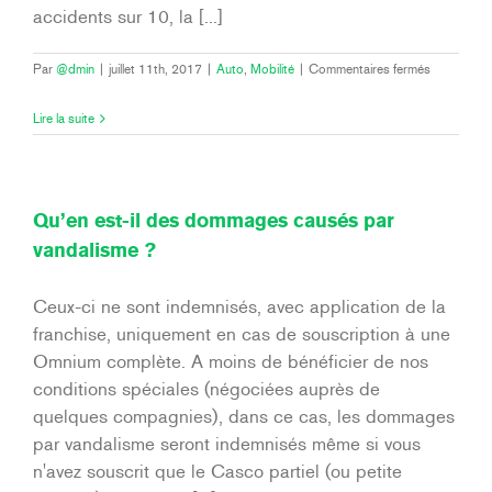
accidents sur 10, la [...]
sur
Par
@dmin
|
juillet 11th, 2017
|
Auto
,
Mobilité
|
Commentaires fermés
Combien
de
Lire la suite
temps
garder
une
Omnium
?
Qu’en est-il des dommages causés par
vandalisme ?
Ceux-ci ne sont indemnisés, avec application de la
franchise, uniquement en cas de souscription à une
Omnium complète. A moins de bénéficier de nos
conditions spéciales (négociées auprès de
quelques compagnies), dans ce cas, les dommages
par vandalisme seront indemnisés même si vous
n'avez souscrit que le Casco partiel (ou petite