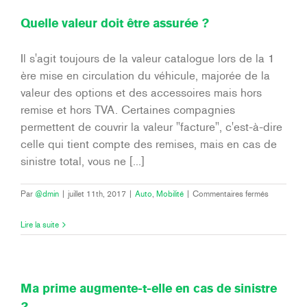
Quelle valeur doit être assurée ?
Il s'agit toujours de la valeur catalogue lors de la 1
ère mise en circulation du véhicule, majorée de la
valeur des options et des accessoires mais hors
remise et hors TVA. Certaines compagnies
permettent de couvrir la valeur "facture", c'est-à-dire
celle qui tient compte des remises, mais en cas de
sinistre total, vous ne [...]
sur
Par
@dmin
|
juillet 11th, 2017
|
Auto
,
Mobilité
|
Commentaires fermés
Quelle
valeur
Lire la suite
doit
être
assurée
?
Ma prime augmente-t-elle en cas de sinistre