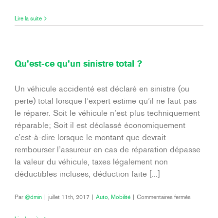
Vol
des
Lire la suite
clefs
et
remplacem
des
serrures
Qu’est-ce qu’un sinistre total ?
Un véhicule accidenté est déclaré en sinistre (ou
perte) total lorsque l’expert estime qu’il ne faut pas
le réparer. Soit le véhicule n’est plus techniquement
réparable; Soit il est déclassé économiquement
c'est-à-dire lorsque le montant que devrait
rembourser l’assureur en cas de réparation dépasse
la valeur du véhicule, taxes légalement non
déductibles incluses, déduction faite [...]
sur
Par
@dmin
|
juillet 11th, 2017
|
Auto
,
Mobilité
|
Commentaires fermés
Qu’est-
ce