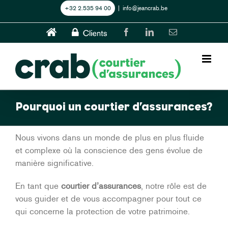
Skip
+32 2.535 94 00
|
info@jeancrab.be
to
content
Home
CLIENTS
Facebook
LinkedIn
Email
Pourquoi un courtier d’assurances?
Nous vivons dans un monde de plus en plus fluide
et complexe où la conscience des gens évolue de
manière significative.
En tant que
courtier d’assurances
, notre rôle est de
vous guider et de vous accompagner pour tout ce
qui concerne la protection de votre patrimoine.