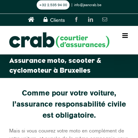
Skip
+32 2.535 94 00
|
info@jeancrab.be
to
content
Home
CLIENTS
Facebook
LinkedIn
Email
Assurance moto, scooter &
cyclomoteur à Bruxelles
Comme pour votre voiture,
l’assurance responsabilité civile
est obligatoire.
Mais si vous couvrez votre moto en complément de