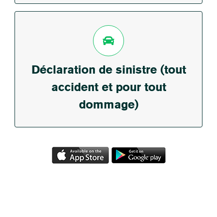
DÉCLARATION DE SINISTRE (TOUT
ACCIDENT ET POUR TOUT DOMMAGE)
Déclaration de sinistre (tout
accident et pour tout
EN SAVOIR PLUS
dommage)