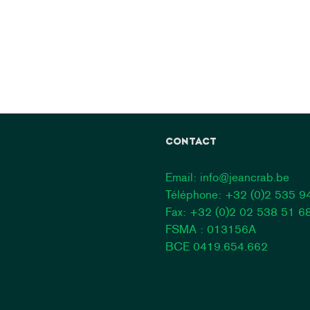
CONTACT
Email:
info@jeancrab.be
Téléphone:
+32 (0)2 535 9
Fax: +32 (0)2 02 538 51 6
FSMA : 013156A
BCE 0419.654.662