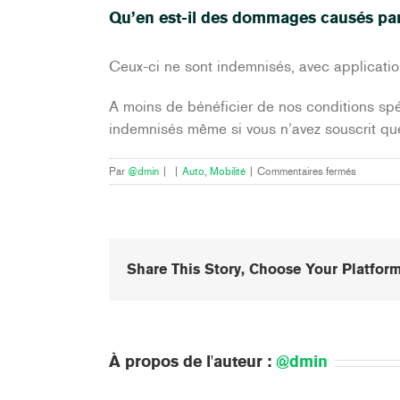
Qu’en est-il des dommages causés pa
Ceux-ci ne sont indemnisés, avec applicati
A moins de bénéficier de nos conditions s
indemnisés même si vous n’avez souscrit que
sur
Par
@dmin
|
|
Auto
,
Mobilité
|
Commentaires fermés
Qu’en
est-
il
des
dommage
Share This Story, Choose Your Platform
causés
par
vandalism
?
À propos de l'auteur :
@dmin