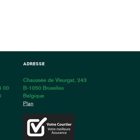
ADRESSE
Chaussée de Vleurgat, 243
4 00
B-1050 Bruxelles
8
Belgique
Plan