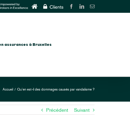
Home
CLIENTS
Facebook
LinkedIn
Email
en assurances à Bruxelles
Accueil
/
Qu’en est-il des dommages causés par vandalisme ?
Précédent
Suivant