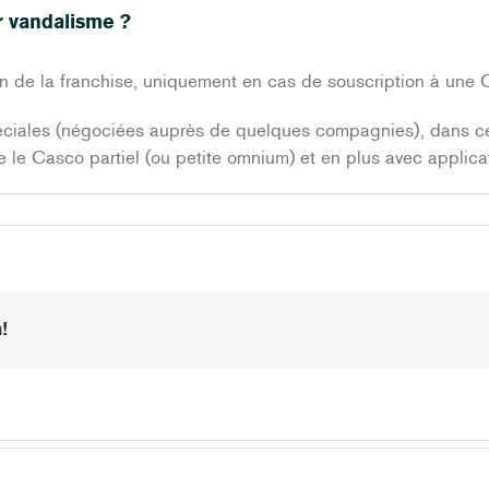
r vandalisme ?
on de la franchise, uniquement en cas de souscription à un
péciales (négociées auprès de quelques compagnies), dans c
 le Casco partiel (ou petite omnium) et en plus avec applic
s
!
e