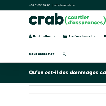
Skip
+32 2.535 94 00
|
info@jeancrab.be
to
content
Particulier
Professionnel
P
Nous contacter
Qu’en est-il des dommages ca