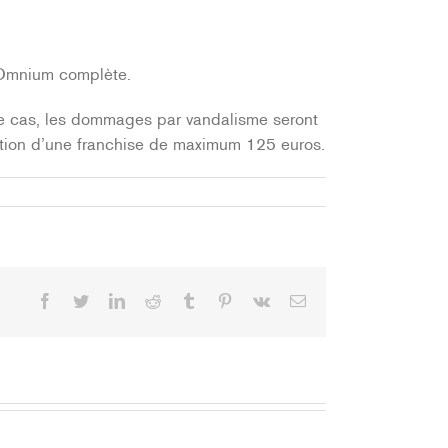
e Omnium complète.
e cas, les dommages par vandalisme seront
ation d’une franchise de maximum 125 euros.
Facebook
Twitter
LinkedIn
Reddit
Tumblr
Pinterest
Vk
Email