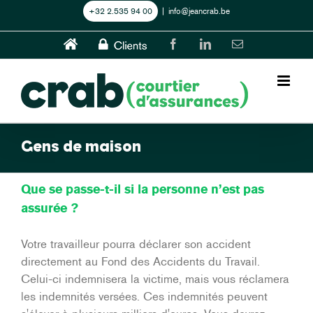
Skip
+32 2.535 94 00
|
info@jeancrab.be
to
content
Home
CLIENTS
Facebook
LinkedIn
Email
Gens de maison
Que se passe-t-il si la personne n’est pas
assurée ?
Votre travailleur pourra déclarer son accident
directement au Fond des Accidents du Travail.
Celui-ci indemnisera la victime, mais vous réclamera
les indemnités versées. Ces indemnités peuvent