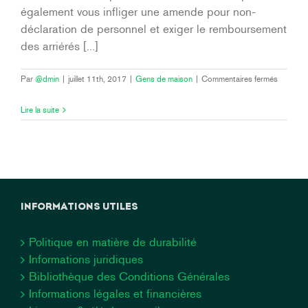
également vous infliger une amende pour non-
déclaration de personnel et exiger le remboursement
des arriérés [...]
sur
Par
@dmin
|
juillet 11th, 2017
|
Gens de maison
|
Commentaires fermés
Que
se
Lire la suite
passe-
t-
il
si
vous
ne
déclarez
rien
INFORMATIONS UTILES
à
l’ONSS
?
Politique en matière de durabilité
Informations juridiques
Bibliothèque des Conditions Générales
Informations légales et financières