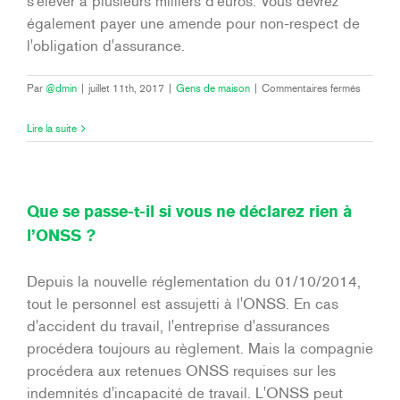
s'élever à plusieurs milliers d'euros. Vous devrez
également payer une amende pour non-respect de
l'obligation d'assurance.
sur
Par
@dmin
|
juillet 11th, 2017
|
Gens de maison
|
Commentaires fermés
Que
se
Lire la suite
passe-
t-
il
si
la
Que se passe-t-il si vous ne déclarez rien à
personn
l’ONSS ?
n’est
pas
assurée
Depuis la nouvelle réglementation du 01/10/2014,
?
tout le personnel est assujetti à l'ONSS. En cas
d'accident du travail, l'entreprise d'assurances
procédera toujours au règlement. Mais la compagnie
procédera aux retenues ONSS requises sur les
indemnités d'incapacité de travail. L'ONSS peut