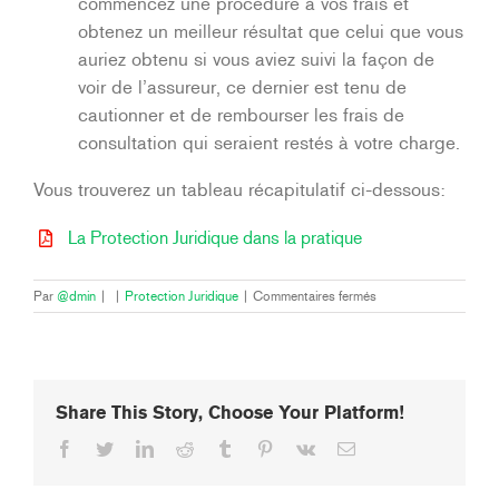
commencez une procédure à vos frais et
obtenez un meilleur résultat que celui que vous
auriez obtenu si vous aviez suivi la façon de
voir de l’assureur, ce dernier est tenu de
cautionner et de rembourser les frais de
consultation qui seraient restés à votre charge.
Vous trouverez un tableau récapitulatif ci-dessous:
La Protection Juridique dans la pratique
sur
Par
@dmin
|
|
Protection Juridique
|
Commentaires fermés
Qu’est-
ce
que
la
clause
Share This Story, Choose Your Platform!
d’objectivité?
Facebook
Twitter
LinkedIn
Reddit
Tumblr
Pinterest
Vk
Email