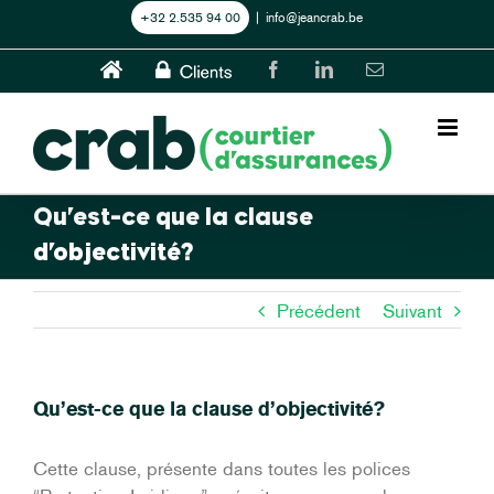
Skip
+32 2.535 94 00
|
info@jeancrab.be
to
content
Home
CLIENTS
Facebook
LinkedIn
Email
Qu’est-ce que la clause
d’objectivité?
Précédent
Suivant
Qu’est-ce que la clause d’objectivité?
Cette clause, présente dans toutes les polices