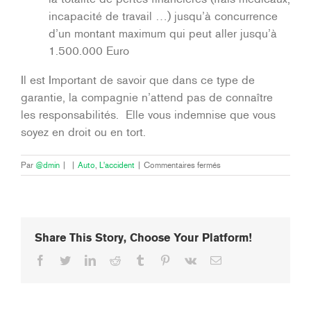
incapacité de travail …) jusqu’à concurrence
d’un montant maximum qui peut aller jusqu’à
1.500.000 Euro
Il est Important de savoir que dans ce type de
garantie, la compagnie n’attend pas de connaître
les responsabilités. Elle vous indemnise que vous
soyez en droit ou en tort.
sur
Par
@dmin
|
|
Auto
,
L'accident
|
Commentaires fermés
Et
les
passagers
?
Share This Story, Choose Your Platform!
Facebook
Twitter
LinkedIn
Reddit
Tumblr
Pinterest
Vk
Email