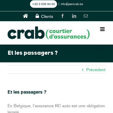
Skip
+32 2.535 94 00
|
info@jeancrab.be
to
content
Home
CLIENTS
Facebook
LinkedIn
Email
Et les passagers ?
Précédent
Et les passagers ?
En Belgique, l’assurance RC auto est une obligation
légale.