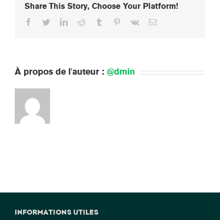
Share This Story, Choose Your Platform!
mari
et
Facebook
Twitter
LinkedIn
Reddit
Tumblr
Pinterest
Vk
Email
moi-
même
devons-
nous
souscrire
chacun
À propos de l'auteur :
@dmin
une
assurance?
INFORMATIONS UTILES