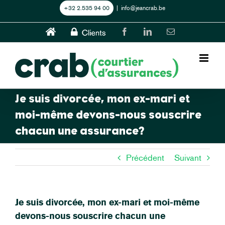
Skip
+32 2.535 94 00
|
info@jeancrab.be
to
content
Home
CLIENTS
Facebook
LinkedIn
Email
Je suis divorcée, mon ex-mari et
moi-même devons-nous souscrire
chacun une assurance?
Précédent
Suivant
Je suis divorcée, mon ex-mari et moi-même
devons-nous souscrire chacun une