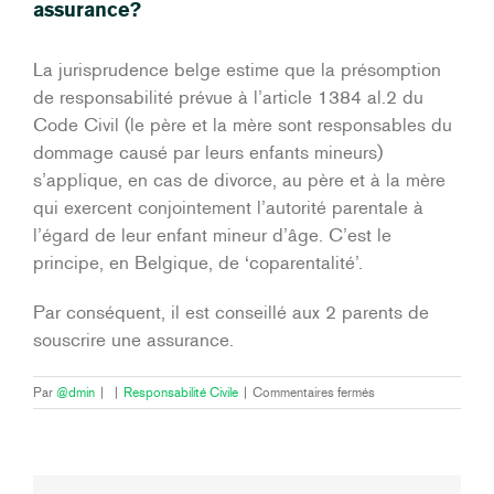
assurance?
La jurisprudence belge estime que la présomption
de responsabilité prévue à l’article 1384 al.2 du
Code Civil (le père et la mère sont responsables du
dommage causé par leurs enfants mineurs)
s’applique, en cas de divorce, au père et à la mère
qui exercent conjointement l’autorité parentale à
l’égard de leur enfant mineur d’âge. C’est le
principe, en Belgique, de ‘coparentalité’.
Par conséquent, il est conseillé aux 2 parents de
souscrire une assurance.
sur
Par
@dmin
|
|
Responsabilité Civile
|
Commentaires fermés
Je
suis
divorcée,
mon
ex-