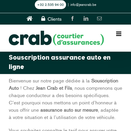
Skip
+32 2.535 94 00
|
info@jeancrab.be
to
content
Home
CLIENTS
Facebook
LinkedIn
Email
Souscription assurance auto en
ligne
Bienvenue sur notre page dédiée à la
Souscription
Auto
! Chez
Jean Crab et Fils
, nous comprenons que
chaque conducteur a des besoins spécifiques.
C’est pourquoi nous mettons un point d’honneur à
vous offrir une
assurance auto sur mesure
, adaptée
à votre situation et à l’utilisation de votre véhicule.
Vous souhaitez connaître le tarif pour assurer votre