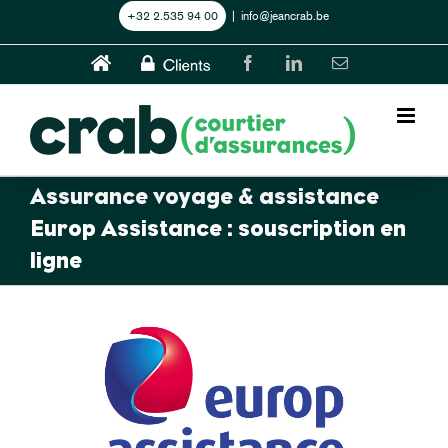
Skip
+32 2.535 94 00
|
info@jeancrab.be
to
content
Home
CLIENTS
Facebook
LinkedIn
Email
Assurance voyage & assistance
Europ Assistance : souscription en
ligne