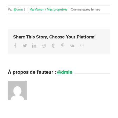
sur
Par
@dmin
|
|
Ma Maison / Mes propriétés
|
Commentaires fermés
Suis-
je
couvert
en
cas
Share This Story, Choose Your Platform!
d’attentat
?
Facebook
Twitter
LinkedIn
Reddit
Tumblr
Pinterest
Vk
Email
À propos de l'auteur :
@dmin