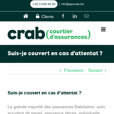
Skip
+32 2.535 94 00
|
info@jeancrab.be
to
content
Home
CLIENTS
Facebook
LinkedIn
Email
Suis-je couvert en cas d’attentat ?
Précédent
Suivant
Suis-je couvert en cas d’attentat ?
La grande majorité des assurances (habitation, auto,
accident de travail, assurance décès, individuelle