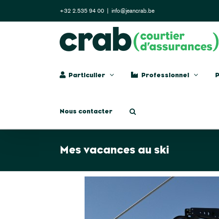
Skip
+32 2.535 94 00
|
info@jeancrab.be
to
content
Particulier
Professionnel
P
Nous contacter
Mes vacances au ski