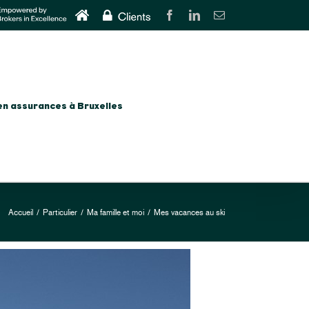
Home
CLIENTS
Facebook
LinkedIn
Email
en assurances à Bruxelles
Accueil
/
Particulier
/
Ma famille et moi
/
Mes vacances au ski